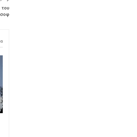
 του
άσοφ
έα