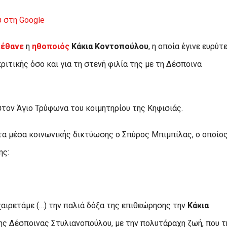
 στη Google
έθανε
η
ηθοποιός
Κάκια Κοντοπούλου
, η οποία έγινε ευρύτ
ιτικής όσο και για τη στενή φιλία της με τη Δέσποινα
 στον Άγιο Τρύφωνα του κοιμητηρίου της Κηφισιάς.
τα μέσα κοινωνικής δικτύωσης ο Σπύρος Μπιμπίλας, ο οποίο
ης:
χαιρετάμε (…) την παλιά δόξα της επιθεώρησης την
Κάκια
ης Δέσποινας Στυλιανοπούλου, με την πολυτάραχη ζωή, που τ