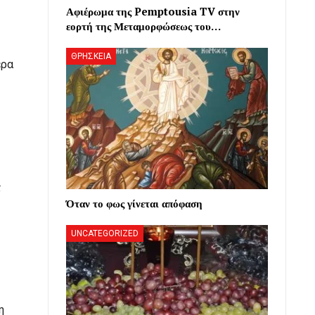
Αφιέρωμα της Pemptousia TV στην
εορτή της Μεταμορφώσεως του…
ΘΡΗΣΚΕΙΑ
ερα
ς
Όταν το φως γίνεται απόφαση
UNCATEGORIZED
η