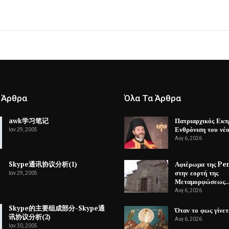
 Άρθρα
Όλα Τα Άρθρα
awk学习笔记
Πατριαρχικός Εκπ
Ενθρόνιση του ν
Ιαν 29, 2005
Αυγ 6, 2026
Skype通讯协议分析(1)
Αφιέρωμα της P
στην εορτή της
Ιαν 29, 2005
Μεταμορφώσεως
Αυγ 6, 2026
Skype的主要组成部分-Skype通
Όταν το φως γίνε
讯协议分析(2)
Αυγ 6, 2026
Ιαν 30, 2005