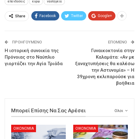
επενδύσεις
ευρώ
ναυπηγεία
Facebook
Twitter
Google+
Share
ΠΡΟΗΓΟΎΜΕΝΟ
ΕΠΌΜΕΝΟ
Η ιστορική συνοικία της
Γυναικοκτονία στην
Πρόνοιας στο Ναύπλιο
Καλαμάτα: «Αν με
γιορτάζει την Αγία Τριάδα
ξαναχτυπήσεις θα καλέσω
την Αστυνομία» – Η
39χρονη εκλιπαρούσε για
βοήθεια
Μπορεί Επίσης Να Σας Αρέσει
Ολοι
ΟΙΚΟΝΟΜΙΑ
ΟΙΚΟΝΟΜΙΑ