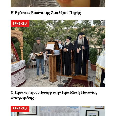
Η Εφέστιος Εικόνα της Ζωοδόχου Πηγής
ΘΡΗΣΚΕΙΑ
Ο Προικοννήσου Ιωσήφ στην Ιερά Μονή Παναγίας
Φανερωμένης…
ΘΡΗΣΚΕΙΑ