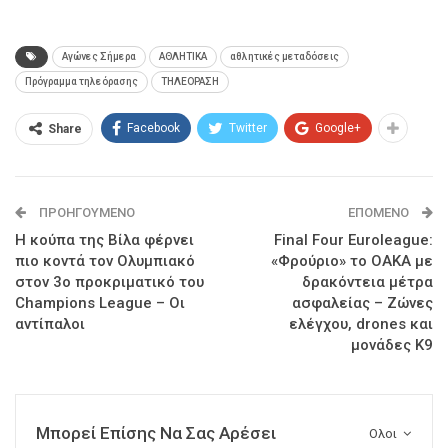
Αγώνες Σήμερα
ΑΘΛΗΤΙΚΑ
αθλητικές μεταδόσεις
Πρόγραμμα τηλεόρασης
ΤΗΛΕΟΡΑΣΗ
Facebook
Twitter
Google+
Share
ΠΡΟΗΓΟΎΜΕΝΟ
ΕΠΌΜΕΝΟ
Η κούπα της Βίλα φέρνει
Final Four Euroleague:
πιο κοντά τον Ολυμπιακό
«Φρούριο» το ΟΑΚΑ με
στον 3ο προκριματικό του
δρακόντεια μέτρα
Champions League – Oι
ασφαλείας – Ζώνες
αντίπαλοι
ελέγχου, drones και
μονάδες Κ9
Μπορεί Επίσης Να Σας Αρέσει
Ολοι