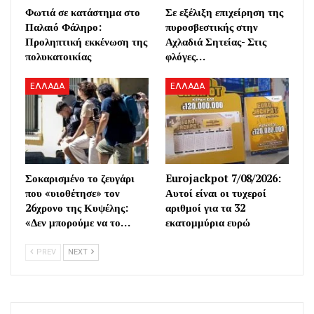
Φωτιά σε κατάστημα στο
Σε εξέλιξη επιχείρηση της
Παλαιό Φάληρο:
πυροσβεστικής στην
Προληπτική εκκένωση της
Αχλαδιά Σητείας- Στις
πολυκατοικίας
φλόγες…
ΕΛΛΑΔΑ
ΕΛΛΑΔΑ
Σοκαρισμένο το ζευγάρι
Eurojackpot 7/08/2026:
που «υιοθέτησε» τον
Αυτοί είναι οι τυχεροί
26χρονο της Κυψέλης:
αριθμοί για τα 32
«Δεν μπορούμε να το…
εκατομμύρια ευρώ
PREV
NEXT