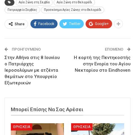
Αγία Ζώνη στη Σερβία
Αγία Ζώνη στο Βελιγράδι
Πατριαρχείο Σερβίας
Προσκύνημα Αγίας Ζώνης στο Βελιγράδι
Facebook
Twitter
Google+
Share
ΠΡΟΗΓΟΎΜΕΝΟ
ΕΠΌΜΕΝΟ
Στην Αθήνα στις 8 Ιουνίου
Η εορτή της Πεντηκοστής
ο Πατριάρχης
στην Ενορία του Αγίου
Ιεροσολύμων με ατζέντα
Νεκταρίου στο Eindhoven
θεμάτων στο Υπουργείο
Εξωτερικών
Μπορεί Επίσης Να Σας Αρέσει
ΘΡΗΣΚΕΙΑ
ΘΡΗΣΚΕΙΑ