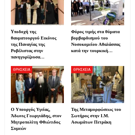
Yποδοχή της
Φόρος τιμής στα θύματα
θαυματουργού Εικόνος
βομβαρδισμού του
της Παναγίας της
Νοσοκομείου Αθαλάσσας
Ροβέλιστας στην
κατά την τουρκική…
πανηγυρίζουσα…
ΘΡΗΣΚΕΙΑ
ΘΡΗΣΚΕΙΑ
Ο Υπουργός Υγείας,
Της Μεταμορφώσεως του
Άδωνις Γεωργιάδης, στον
Σωτήρος στην Ι.Μ.
Μητροπολίτη Φθιώτιδος
Ασωμάτων Πετράκη
Συμεών