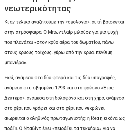
νεωτερικότητας
Κι αν τελικά αναζητούμε την «ομολογία», αυτή βρίσκεται
στην ατμόσφαιρα. Ο Μπωντλαίρ μιλούσε για μια ψυχή
που πλανάται «στον κρύο αέρα του δωματίου, πάνω
στους κρύους τοίχους, γύρω από την κρύα, πένθιμη
μπανιέρα».
Εκεί, ανάμεσα στα δύο φτερά και τις δύο υπογραφές,
ανάμεσα στο σβησμένο 1793 και στο φρέσκο «Έτος
Δεύτερο», ανάμεσα στη δολοφόνο και στη χήρα, ανάμεσα
στο χέρι που γράφει και στο χέρι που νεκρώνει,
αιωρείται ο αληθινός πρωταγωνιστής: η ίδια η εικόνα ως
πράξη. Ο Νταβίντ έχει «πειράξει τα τεκμήρια» για να