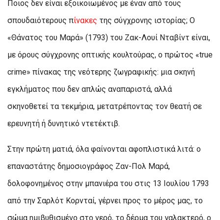
Ποιος δεν είναι εξοικοιωμένος με έναν από τους
σπουδαιότερους π
ίνακες
της σύγχρονης ιστορίας; Ο
«Θάνατος του Μαρά» (1793) του Ζακ-Λουί Νταβίντ είναι,
με όρους σύγχρονης οπτικής κουλτούρας, ο πρώτος «true
crime» πίνακας της νεότερης ζωγραφικής: μια σκηνή
εγκλήματος που δεν απλώς αναπαριστά, αλλά
σκηνοθετεί τα τεκμήρια, μετατρέποντας τον θεατή σε
ερευνητή ή δυνητικό ντετέκτιβ.
Στην πρώτη ματιά, όλα φαίνονται αφοπλιστικά λιτά: ο
επαναστάτης δημοσιογράφος Ζαν-Πολ Μαρά,
δολοφονημένος στην μπανιέρα του στις 13 Ιουλίου 1793
από την Σαρλότ Κορνταί, γέρνει προς το μέρος μας, το
σώμα ημιβυθισμένο στο νερό, το δέρμα του γαλακτερό, ο