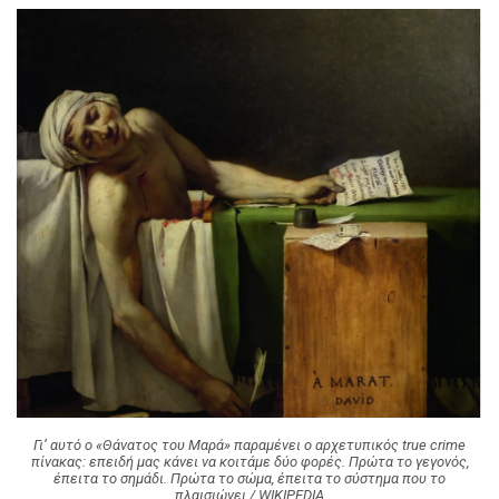
Γι’ αυτό ο «Θάνατος του Μαρά» παραμένει ο αρχετυπικός true crime
πίνακας: επειδή μας κάνει να κοιτάμε δύο φορές. Πρώτα το γεγονός,
έπειτα το σημάδι. Πρώτα το σώμα, έπειτα το σύστημα που το
πλαισιώνει / WIKIPEDIA