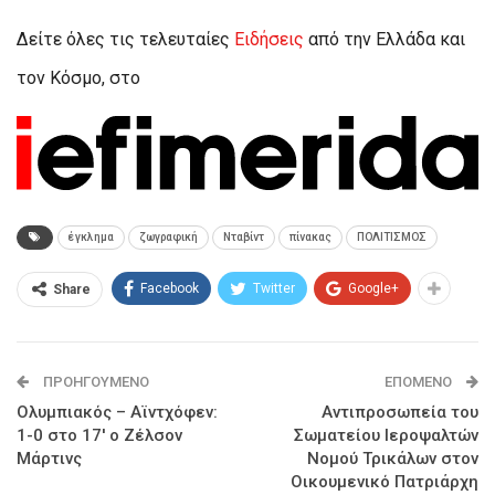
Δείτε όλες τις τελευταίες
Ειδήσεις
από την Ελλάδα και
τον Κόσμο, στο
έγκλημα
ζωγραφική
Νταβίντ
πίνακας
ΠΟΛΙΤΙΣΜΟΣ
Facebook
Twitter
Google+
Share
ΠΡΟΗΓΟΎΜΕΝΟ
ΕΠΌΜΕΝΟ
Ολυμπιακός – Αϊντχόφεν:
Aντιπροσωπεία του
1-0 στο 17′ ο Ζέλσον
Σωματείου Ιεροψαλτών
Μάρτινς
Νομού Τρικάλων στον
Οικουμενικό Πατριάρχη