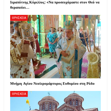
Ιεραπύτνης Κύριλλος: «Να προσευχόμαστε στον Θεό να
θεραπεύει…
ΘΡΗΣΚΕΙΑ
Μνήμη Αγίου Νεοϊερομάρτυρος Ευθυμίου στη Ρόδο
ΘΡΗΣΚΕΙΑ