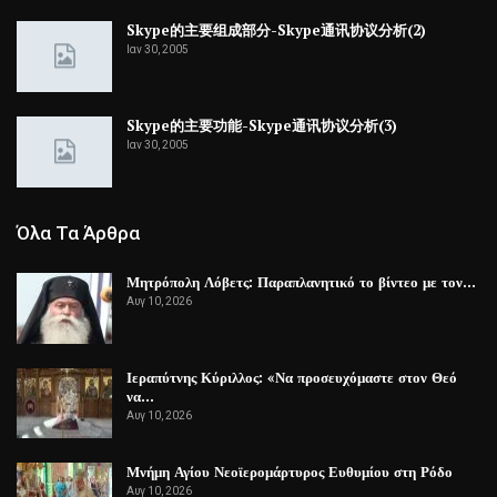
Skype的主要组成部分-Skype通讯协议分析(2)
Ιαν 30, 2005
Skype的主要功能-Skype通讯协议分析(3)
Ιαν 30, 2005
Όλα Τα Άρθρα
Μητρόπολη Λόβετς: Παραπλανητικό το βίντεο με τον…
Αυγ 10, 2026
Ιεραπύτνης Κύριλλος: «Να προσευχόμαστε στον Θεό
να…
Αυγ 10, 2026
Μνήμη Αγίου Νεοϊερομάρτυρος Ευθυμίου στη Ρόδο
Αυγ 10, 2026