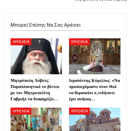
Μπορεί Επίσης Να Σας Αρέσει
ΘΡΗΣΚΕΙΑ
ΘΡΗΣΚΕΙΑ
Μητρόπολη Λόβετς:
Ιεραπύτνης Κύριλλος: «Να
Παραπλανητικό το βίντεο
προσευχόμαστε στον Θεό
με τον Μητροπολίτη
να θεραπεύει ο,τιδήποτε
Γαβριήλ να διαφημίζει…
έχει ανάγκη…
ΘΡΗΣΚΕΙΑ
ΘΡΗΣΚΕΙΑ