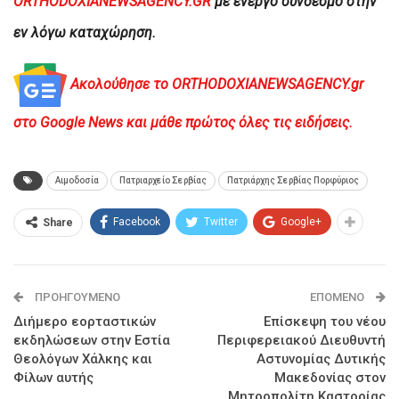
ORTHODOXIANEWSAGENCY.GR
με ενεργό σύνδεσμο στην
εν λόγω καταχώρηση.
Ακολούθησε το ORTHODOXIANEWSAGENCY.gr
στο Google News και μάθε πρώτος όλες τις ειδήσεις.
Αιμοδοσία
Πατριαρχείο Σερβίας
Πατριάρχης Σερβίας Πορφύριος
Facebook
Twitter
Google+
Share
ΠΡΟΗΓΟΎΜΕΝΟ
ΕΠΌΜΕΝΟ
Διήμερο εορταστικών
Επίσκεψη του νέου
εκδηλώσεων στην Εστία
Περιφερειακού Διευθυντή
Θεολόγων Χάλκης και
Αστυνομίας Δυτικής
Φίλων αυτής
Μακεδονίας στον
Μητροπολίτη Καστορίας