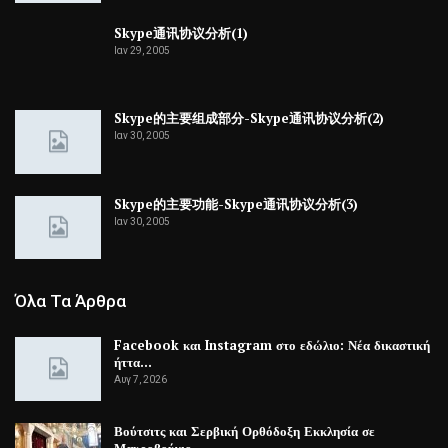
Skype通讯协议分析(1)
Ιαν 29, 2005
Skype的主要组成部分-Skype通讯协议分析(2)
Ιαν 30, 2005
Skype的主要功能-Skype通讯协议分析(3)
Ιαν 30, 2005
Όλα Τα Άρθρα
Facebook και Instagram στο εδώλιο: Νέα δικαστική
ήττα…
Αυγ 7, 2026
Βούτσιτς και Σερβική Ορθόδοξη Εκκλησία σε
Μαυροβούνιο…