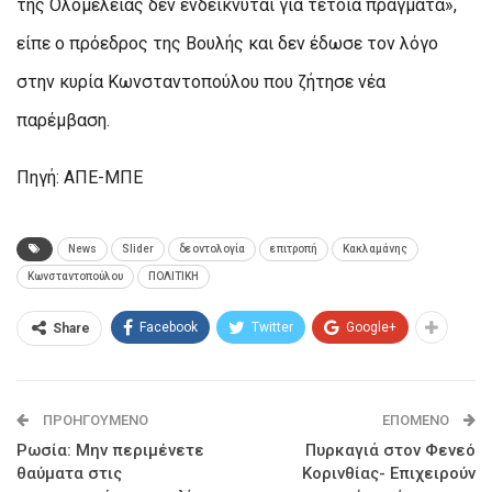
της Ολομέλειας δεν ενδείκνυται για τέτοια πράγματα»,
είπε ο πρόεδρος της Βουλής και δεν έδωσε τον λόγο
στην κυρία Κωνσταντοπούλου που ζήτησε νέα
παρέμβαση.
Πηγή: ΑΠΕ-ΜΠΕ
News
Slider
δεοντολογία
επιτροπή
Κακλαμάνης
Κωνσταντοπούλου
ΠΟΛΙΤΙΚΗ
Facebook
Twitter
Google+
Share
ΠΡΟΗΓΟΎΜΕΝΟ
ΕΠΌΜΕΝΟ
Ρωσία: Μην περιμένετε
Πυρκαγιά στον Φενεό
θαύματα στις
Κορινθίας- Επιχειρούν