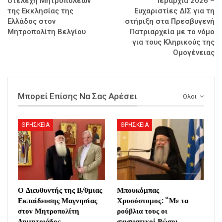
στελέχη Μητροπόλεων
Ιεραρχία 2026 –
της Εκκλησίας της
Ευχαριστίες ΔΙΣ για τη
Ελλάδος στον
στήριξη στα Πρεσβυγενή
Μητροπολίτη Βελγίου
Πατριαρχεία με το νόμο
για τους Κληρικούς της
Ομογένειας
Μπορεί Επίσης Να Σας Αρέσει
Ολοι
ΘΡΗΣΚΕΙΑ
ΘΡΗΣΚΕΙΑ
Ο Διευθυντής της Β/θμιας
Μπουκόμπας
Εκπαίδευσης Μαγνησίας
Χρυσόστομος: “Με τα
στον Μητροπολίτη
ρούβλια τους οι
Δημητριάδος
σχισματικοί Ρώσοι