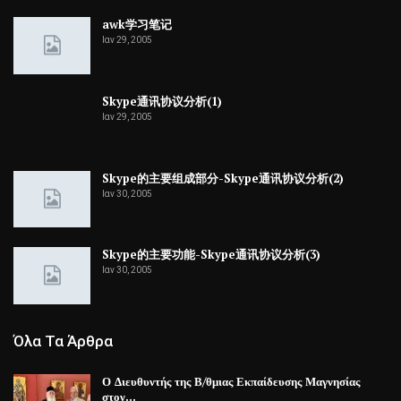
awk学习笔记
Ιαν 29, 2005
Skype通讯协议分析(1)
Ιαν 29, 2005
Skype的主要组成部分-Skype通讯协议分析(2)
Ιαν 30, 2005
Skype的主要功能-Skype通讯协议分析(3)
Ιαν 30, 2005
Όλα Τα Άρθρα
Ο Διευθυντής της Β/θμιας Εκπαίδευσης Μαγνησίας
στον…