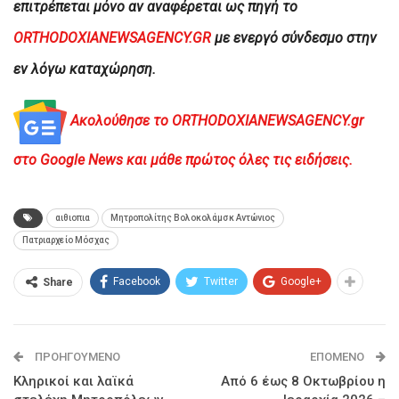
επιτρέπεται μόνο αν αναφέρεται ως πηγή το
ORTHODOXIANEWSAGENCY.GR
με ενεργό σύνδεσμο στην
εν λόγω καταχώρηση.
Ακολούθησε το ORTHODOXIANEWSAGENCY.gr
στο Google News και μάθε πρώτος όλες τις ειδήσεις.
αιθιοπια
Μητροπολίτης Βολοκολάμσκ Αντώνιος
Πατριαρχείο Μόσχας
Facebook
Twitter
Google+
Share
ΠΡΟΗΓΟΎΜΕΝΟ
ΕΠΌΜΕΝΟ
Κληρικοί και λαϊκά
Από 6 έως 8 Οκτωβρίου η