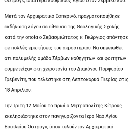
Όστρογκ, ιδιαίτερα λαοφιλούς Αγίου στον Σερβικό λαό.
Μετά τον Αρχιερατικό Εσπερινό, πραγματοποιήθηκε
εκδήλωση λόγου σε αίθουσα της Θεολογικής Σχολής,
κατά την οποία ο Σεβασμιώτατος κ. Γεώργιος απάντησε
σε πολλές ερωτήσεις του ακροατηρίου. Να σημειωθεί
ότι πολυμελής ομάδα Σέρβων καθηγητών και φοιτητών
συμμετείχαν στη χειροτονία του Διακόνου Πορφυρίου
Γρεβενίτη, που τελέστηκε στη Λεπτοκαρυά Πιερίας στις
18 Απριλίου.
Την Τρίτη 12 Μαΐου το πρωί ο Μητροπολίτης Κίτρους
εκκλησιάστηκε στον πανηγυρίζοντα Ιερό Ναό Αγίου
Βασιλείου Όστρογκ, όπου τελούνταν Αρχιερατικό