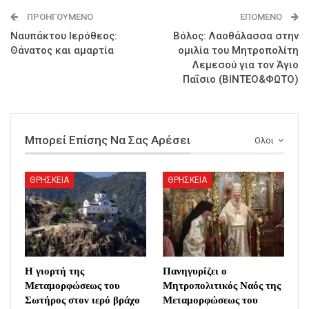
ΠΡΟΗΓΟΎΜΕΝΟ
ΕΠΌΜΕΝΟ
Ναυπάκτου Ιερόθεος:
Βόλος: Λαοθάλασσα στην
Θάνατος και αμαρτία
ομιλία του Μητροπολίτη
Λεμεσού για τον Άγιο
Παΐσιο (ΒΙΝΤΕΟ&ΦΩΤΟ)
Μπορεί Επίσης Να Σας Αρέσει
Ολοι
ΘΡΗΣΚΕΙΑ
ΘΡΗΣΚΕΙΑ
Η γιορτή της
Πανηγυρίζει ο
Μεταμορφώσεως του
Μητροπολιτικός Ναός της
Σωτήρος στον ιερό βράχο
Μεταμορφώσεως του