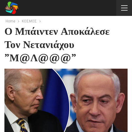
Home
ΚΟΣΜΟΣ
Ο Μπάιντεν Αποκάλεσε
Τον Νετανιάχου
”μ@λ@@@”