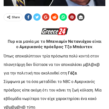
Share
Πυρ και μανία με το
Μπενιαμίν Νετανιάχου
είναι
ο
Αμερικανός πρόεδρος
Τζο Μπάιντεν
.
Όπως αποκαλύπτουν τρία πρόσωπα πολύ κοντά στον
πλανητάρχη δεν δίστασε να τον αποκαλέσει μ@λ@κ@
για την πολιτική που ακολουθεί στη
Γάζα
.
Σύμφωνα με τα όσα μεταδίδει το NBC ο Αμερικανός
πρόεδρος είπε ακόμη ότι του κάνει τη ζωή κόλαση. Μία
εβδομάδα νωρίτερα τον είχε χαρακτηρίσει ένα κακό
γ@μ@μ@ν@ τύπο.