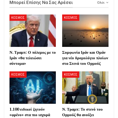
Μπορεί Επίσης Να Σας Αρέσει
Ολοι
ΚΟΣΜΟΣ
ΚΟΣΜΟΣ
Ν. Τραμπ: Ο πόλεμος με το
Συμφωνία Ιράν και Ομάν
Ιράν «θα τελειώσει
για νέο δρομολόγιο πλοίων
σύντομα»
στα Στενά του Ορμούζ
ΚΟΣΜΟΣ
ΚΟΣΜΟΣ
1.100 ειδικοί ζητούν
Ν. Τραμπ: Το στενό του
«φρένο» στα πιο ισχυρά
Ορμούζ θα ανοίξει