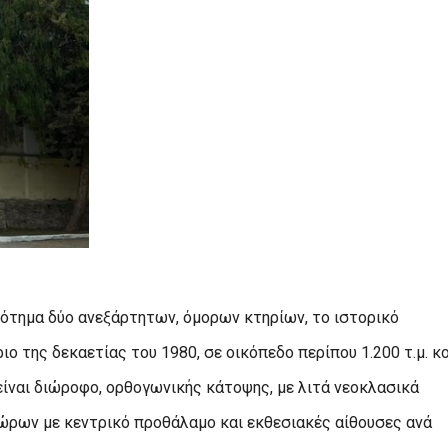
ότημα δύο ανεξάρτητων, όμορων κτηρίων, το ιστορικό
ιο της δεκαετίας του 1980, σε οικόπεδο περίπου 1.200 τ.μ. κ
είναι διώροφο, ορθογωνικής κάτοψης, με λιτά νεοκλασικά
ώρων με κεντρικό προθάλαμο και εκθεσιακές αίθουσες ανά