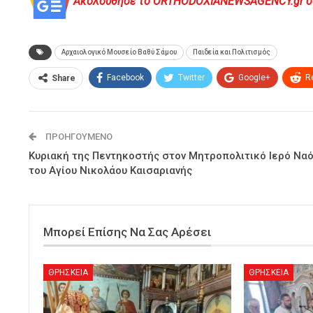
Ακολούθησε το ORTHODOXIANEWSAGENCY.gr στο 
Αρχαιολογικό Μουσείο Βαθύ Σάμου
Παιδεία και Πολιτισμός
Facebook
Twitter
Google+
R
Share
ΠΡΟΗΓΟΎΜΕΝΟ
Κυριακή της Πεντηκοστής στον Μητροπολιτικό Ιερό Να
του Αγίου Νικολάου Καισαριανής
Μπορεί Επίσης Να Σας Αρέσει
ΘΡΗΣΚΕΙΑ
ΘΡΗΣΚΕΙΑ