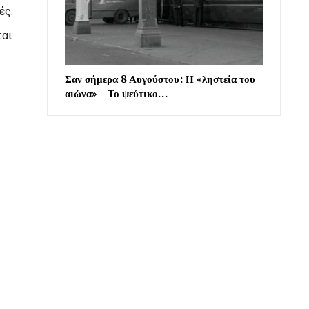
ές.
ται
Σαν σήμερα 8 Αυγούστου: Η «ληστεία του
ς
αιώνα» – Το ψεύτικο…