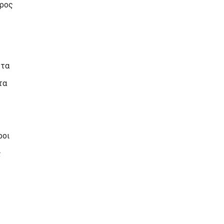
ώρος
 τα
τα
ροι
ς