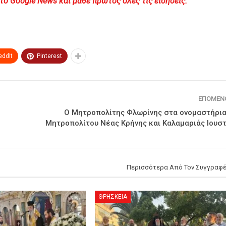
Google News και μάθε πρώτος όλες τις ειδήσεις.
eddIt
Pinterest
ΕΠΌΜΕΝ
ό
Ο Μητροπολίτης Φλωρίνης στα ονομαστήρια
Μητροπολίτου Νέας Κρήνης και Καλαμαριάς Ιουστ
Περισσότερα Από Τον Συγγραφ
ΘΡΗΣΚΕΙΑ