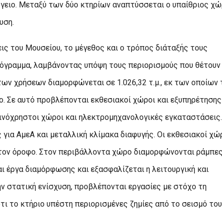
πόγειο. Μεταξύ των δύο κτηρίων αναπτύσσεται ο υπαίθριος χ
υση.
ις του Μουσείου, το μέγεθος και ο τρόπος διάταξής τους
ρόγραμμα, λαμβάνοντας υπόψη τους περιορισμούς που θέτουν
των χρήσεων διαμορφώνεται σε 1.026,32 τ.μ., εκ των οποίων 
ιο. Σε αυτό προβλέπονται εκθεσιακοί χώροι και εξυπηρέτησης
κοινόχρηστοι χώροι και ηλεκτρομηχανολογικές εγκαταστάσεις.
για ΑμεΑ και μεταλλική κλίμακα διαφυγής. Οι εκθεσιακοί χώ
 στον όροφο. Στον περιβάλλοντα χώρο διαμορφώνονται ράμπε
αι έργα διαμόρφωσης και εξασφαλίζεται η λειτουργική και
ην στατική ενίσχυση, προβλέπονται εργασίες με στόχο τη
ότι το κτήριο υπέστη περιορισμένες ζημίες από το σεισμό του