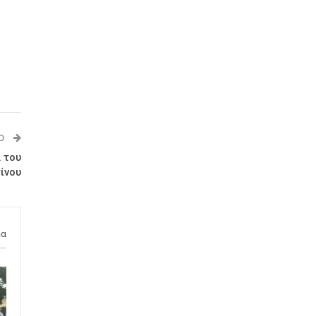
Ο
 του
ίνου
έα