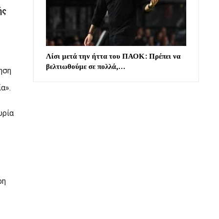
ής
Λίσι μετά την ήττα του ΠΑΟΚ: Πρέπει να
βελτιωθούμε σε πολλά,…
ηση
α».
υρία
ρη