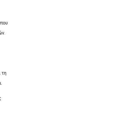
 που
ών.
 τη
.
ς