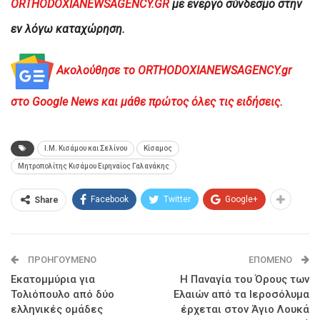
ORTHODOXIANEWSAGENCY.GR
με ενεργό σύνδεσμο στην
εν λόγω καταχώρηση.
Ακολούθησε το ORTHODOXIANEWSAGENCY.gr
στο Google News και μάθε πρώτος όλες τις ειδήσεις.
Ι.Μ. Κισάμου και Σελίνου
Κίσαμος
Μητροπολίτης Κισάμου Ειρηναίος Γαλανάκης
Facebook
Twitter
Google+
Share
ΠΡΟΗΓΟΎΜΕΝΟ
ΕΠΌΜΕΝΟ
Εκατομμύρια για
Η Παναγία του Όρους των
Τολιόπουλο από δύο
Ελαιών από τα Ιεροσόλυμα
ελληνικές ομάδες
έρχεται στον Άγιο Λουκά