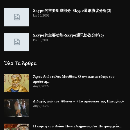
Skype的主要组成部分-Skype通讯协议分析(2)
Ιαν 30, 2005
Skype的主要功能-Skype通讯协议分析(3)
Ιαν 30, 2005
Όλα Τα Άρθρα
Άγιος Απόστολος Ματθίας: Ο αντικαταστάτης του
προδότη…
Αυγ 9, 2026
Διδαχές από τον Άθωνα – «Το πρόσωπο της Παναγίας»
Αυγ 9, 2026
Η εορτή του Αγίου Παντελεήμονος στο Πατριαρχείο…