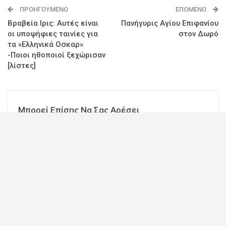
ΠΡΟΗΓΟΎΜΕΝΟ
ΕΠΌΜΕΝΟ
Βραβεία Ιρις: Αυτές είναι
Πανήγυρις Αγίου Επιφανίου
οι υποψήφιες ταινίες για
στον Δωρό
τα «Ελληνικά Οσκαρ»
-Ποιοι ηθοποιοί ξεχώρισαν
[λίστες]
Μπορεί Επίσης Να Σας Αρέσει
ΘΡΗΣΚΕΙΑ
ΘΡΗΣΚΕΙΑ
Αίγιο: Σημαντική πρόοδος
Η πανήγυρη του
στην ανοικοδόμηση του
Μητροπολιτικού Ναού