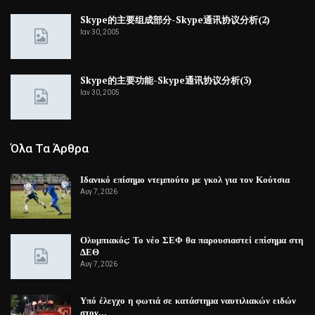
Skype的主要组成部分-Skype通讯协议分析(2)
Ιαν 30, 2005
Skype的主要功能-Skype通讯协议分析(3)
Ιαν 30, 2005
Όλα Τα Άρθρα
Ιδανικό επίσημο ντεμπούτο με γκολ για τον Κούτσια
Αυγ 7, 2026
Ολυμπιακός: Το νέο ΣΕΦ θα παρουσιαστεί επίσημα στη
ΔΕΘ
Αυγ 7, 2026
Υπό έλεγχο η φωτιά σε κατάστημα ναυτιλιακών ειδών
στον…