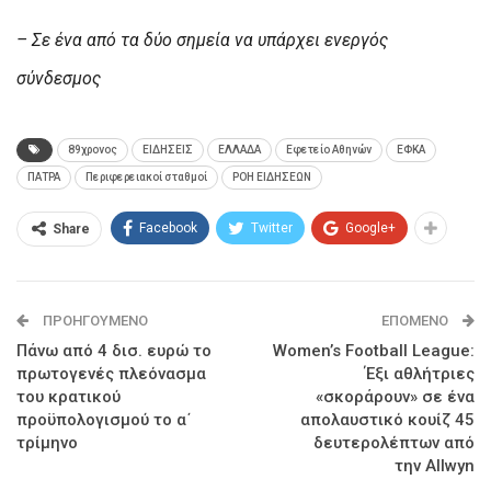
– Σε ένα από τα δύο σημεία να υπάρχει ενεργός
σύνδεσμος
89χρονος
ΕΙΔΗΣΕΙΣ
ΕΛΛΑΔΑ
Εφετείο Αθηνών
ΕΦΚΑ
ΠΑΤΡΑ
Περιφερειακοί σταθμοί
ΡΟΗ ΕΙΔΗΣΕΩΝ
Facebook
Twitter
Google+
Share
ΠΡΟΗΓΟΎΜΕΝΟ
ΕΠΌΜΕΝΟ
Πάνω από 4 δισ. ευρώ το
Women’s Football League:
πρωτογενές πλεόνασμα
Έξι αθλήτριες
του κρατικού
«σκοράρουν» σε ένα
προϋπολογισμού το α΄
απολαυστικό κουίζ 45
τρίμηνο
δευτερολέπτων από
την Allwyn