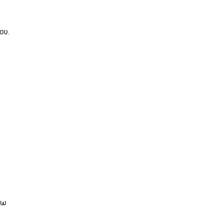
ου.
ρω