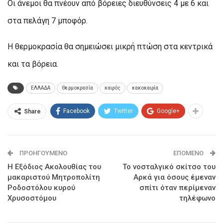
Οι άνεμοι θα πνέουν από βόρειες διευθύνσεις 4 με 6 και
στα πελάγη 7 μποφόρ.
Η θερμοκρασία θα σημειώσει μικρή πτώση στα κεντρικά
και τα βόρεια.
ΕΛΛΑΔΑ
Θερμοκρασία
καιρός
κακοκαιρία
Facebook
Twitter
Google+
Share
ΠΡΟΗΓΟΎΜΕΝΟ
ΕΠΌΜΕΝΟ
Η Εξόδιος Ακολουθίας του
Το νοσταλγικό σκίτσο του
μακαριστού Μητροπολίτη
Αρκά για όσους έμεναν
Ροδοστόλου κυρού
σπίτι όταν περίμεναν
Χρυσοστόμου
τηλέφωνο