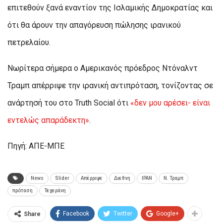
επιτεθούν ξανά εναντίον της Ισλαμικής Δημοκρατίας και
ότι θα άρουν την απαγόρευση πώλησης ιρανικού
πετρελαίου.
Νωρίτερα σήμερα ο Αμερικανός πρόεδρος Ντόναλντ
Τραμπ απέρριψε την ιρανική αντιπρόταση, τονίζοντας σε
ανάρτησή του στο Truth Social ότι
«δεν μου αρέσει- είναι
εντελώς απαράδεκτη»
.
Πηγή: ΑΠΕ-ΜΠΕ
News
Slider
Απέρριψε
Διεθνη
ΙΡΑΝ
Ν. Τραμπ
πρόταση
Τεχεράνη
Facebook
Twitter
Google+
Share