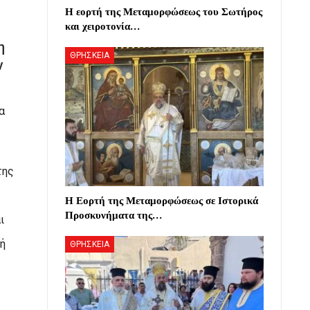
Η εορτή της Μεταμορφώσεως του Σωτήρος
και χειροτονία…
η
ΘΡΗΣΚΕΙΑ
ν
α
της
Η Εορτή της Μεταμορφώσεως σε Ιστορικά
Προσκυνήματα της…
ι
τή
ΘΡΗΣΚΕΙΑ