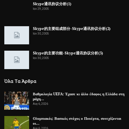
Skype通讯协议分析(1)
Ιαν 29, 2005
Skype的主要组成部分-Skype通讯协议分析(2)
Ιαν 30, 2005
Skype的主要功能-Skype通讯协议分析(3)
Ιαν 30, 2005
Όλα Τα Άρθρα
Βαθμολογία UEFA: Έχασε κι άλλο έδαφος η Ελλάδα στη
μάχη…
Αυγ 6, 2026
Ολυμπιακός: Βασικός στόχος ο Πουέρτα, συνεχίζονται
οι…
Αυγ 6, 2026