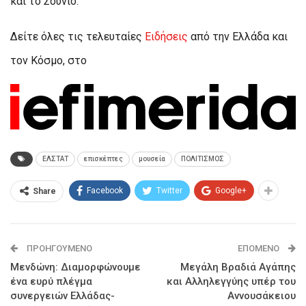
και το Σούνιο.
Δείτε όλες τις τελευταίες
Ειδήσεις
από την Ελλάδα και
τον Κόσμο, στο
ΕΛΣΤΑΤ
επισκέπτες
μουσεία
ΠΟΛΙΤΙΣΜΟΣ
Facebook
Twitter
Google+
Share
ΠΡΟΗΓΟΎΜΕΝΟ
ΕΠΌΜΕΝΟ
Μενδώνη: Διαμορφώνουμε
Μεγάλη Βραδιά Αγάπης
ένα ευρύ πλέγμα
και Αλληλεγγύης υπέρ του
συνεργειών Ελλάδας-
Αννουσάκειου