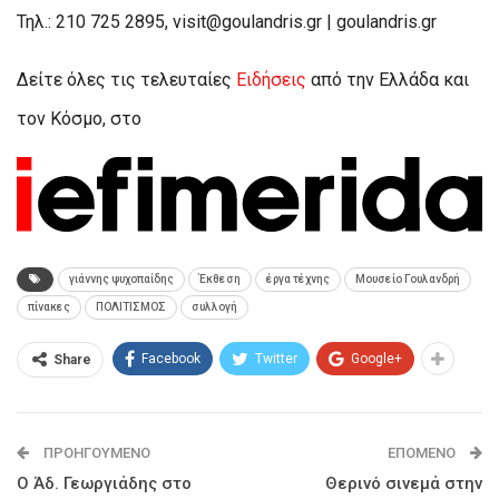
Τηλ.: 210 725 2895,
visit@goulandris.gr
| goulandris.gr
Δείτε όλες τις τελευταίες
Ειδήσεις
από την Ελλάδα και
τον Κόσμο, στο
γιάννης ψυχοπαίδης
Έκθεση
έργα τέχνης
Μουσείο Γουλανδρή
πίνακες
ΠΟΛΙΤΙΣΜΟΣ
συλλογή
Facebook
Twitter
Google+
Share
ΠΡΟΗΓΟΎΜΕΝΟ
ΕΠΌΜΕΝΟ
Ο Άδ. Γεωργιάδης στο
Θερινό σινεμά στην