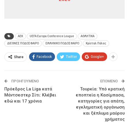
AEK
UEFA Europa Conference League
ΑΘΛΗΤΙΚΑ
ΔΙΕΘΝΕΣ ΠΟΔΟΣΦΑΙΡΟ
ΕΛΛΗΝΙΚΟ ΠΟΔΟΣΦΑΙΡΟ
Κρίσταλ Πάλας
Facebook
Twitter
Google+
Share
ΠΡΟΗΓΟΎΜΕΝΟ
ΕΠΌΜΕΝΟ
Πρόεδρος La Liga κατά
Τουρκία: Υπό κρατική
Μάντσεστερ Σίτι: Κλέβει
εποπτεία η Κασίμπασα,
εδώ και 17 χρόνια
κατηγορίες για απάτη,
εγκληματική οργάνωση
και ξέπλυμα μαύρου
χρήματος