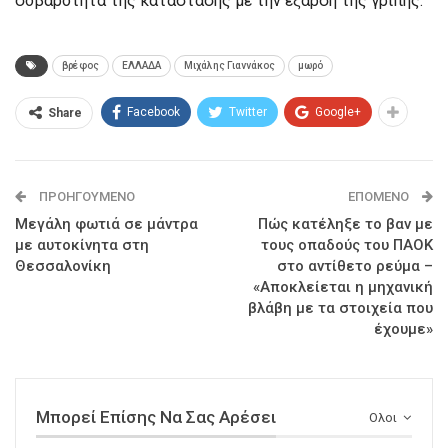
σοβαρότητα της κατάστασης με την έξαρση της γρίπης.
βρέφος
ΕΛΛΑΔΑ
Μιχάλης Γιαννάκος
μωρό
Facebook
Twitter
Google+
Share
ΠΡΟΗΓΟΎΜΕΝΟ
ΕΠΌΜΕΝΟ
Μεγάλη φωτιά σε μάντρα
Πώς κατέληξε το βαν με
με αυτοκίνητα στη
τους οπαδούς του ΠΑΟΚ
Θεσσαλονίκη
στο αντίθετο ρεύμα –
«Αποκλείεται η μηχανική
βλάβη με τα στοιχεία που
έχουμε»
Μπορεί Επίσης Να Σας Αρέσει
Ολοι