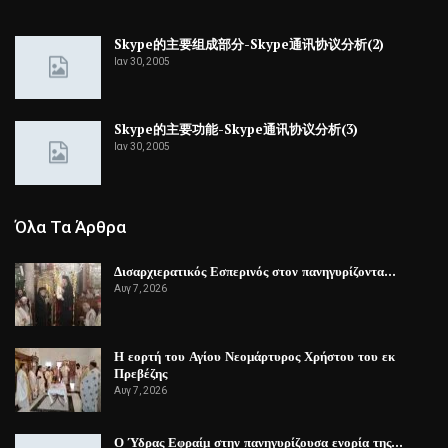
Skype的主要组成部分-Skype通讯协议分析(2)
Ιαν 30, 2005
Skype的主要功能-Skype通讯协议分析(3)
Ιαν 30, 2005
Όλα Τα Άρθρα
Δισαρχιερατικός Εσπερινός στον πανηγυρίζοντα…
Αυγ 7, 2026
Η εορτή του Αγίου Νεομάρτυρος Χρήστου του εκ
Πρεβέζης
Αυγ 7, 2026
Ο Ύδρας Εφραίμ στην πανηγυρίζουσα ενορία της…