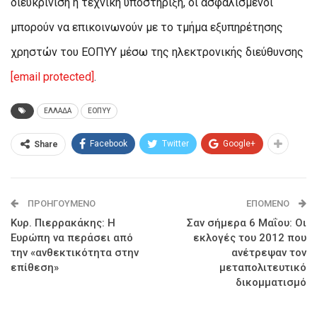
διευκρίνιση ή τεχνική υποστήριξη, οι ασφαλισμένοι
μπορούν να επικοινωνούν με το τμήμα εξυπηρέτησης
χρηστών του ΕΟΠΥΥ μέσω της ηλεκτρονικής διεύθυνσης
[email protected]
.
ΕΛΛΑΔΑ
ΕΟΠΥΥ
Facebook
Twitter
Google+
Share
ΠΡΟΗΓΟΎΜΕΝΟ
ΕΠΌΜΕΝΟ
Κυρ. Πιερρακάκης: Η
Σαν σήμερα 6 Μαΐου: Οι
Ευρώπη να περάσει από
εκλογές του 2012 που
την «ανθεκτικότητα στην
ανέτρεψαν τον
επίθεση»
μεταπολιτευτικό
δικομματισμό