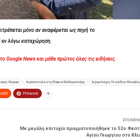
ιτρέπεται μόνο αν αναφέρεται ως πηγή το
ν εν λόγω καταχώρηση.
Google News και μάθε πρώτος όλες τις ειδήσεις.
κάρης Νήφων
Ιεραποστολή στη Βόρεια Μαδαγασκάρη
Ιερομόναχος Γεννάδιος Μανώλη
eddIt
Pinterest
ΕΠΌΜΕΝ
Με μεγάλη επιτυχία πραγματοποιήθηκε το 52ο Φεστ
Αγίου Γεωργίου στο Κλί