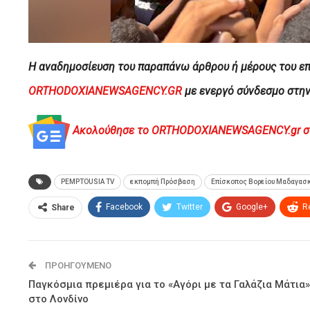
H αναδημοσίευση του παραπάνω άρθρου ή μέρους του επ
ORTHODOXIANEWSAGENCY.GR
με ενεργό σύνδεσμο στη
Ακολούθησε το ORTHODOXIANEWSAGENCY.gr στο 
PEMPTOUSIA TV
εκπομπή Πρόσβαση
Επίσκοπος Βορείου Μαδαγασ
Facebook
Twitter
Google+
R
Share
ΠΡΟΗΓΟΎΜΕΝΟ
Παγκόσμια πρεμιέρα για το «Αγόρι με τα Γαλάζια Μάτια»
στο Λονδίνο