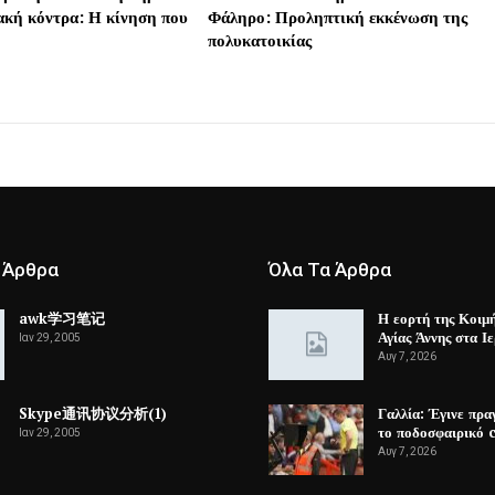
ιακή κόντρα: Η κίνηση που
Φάληρο: Προληπτική εκκένωση της
πολυκατοικίας
 Άρθρα
Όλα Τα Άρθρα
awk学习笔记
Η εορτή της Κοιμ
Αγίας Άννης στα Ι
Ιαν 29, 2005
Αυγ 7, 2026
Skype通讯协议分析(1)
Γαλλία: Έγινε πρα
το ποδοσφαιρικό 
Ιαν 29, 2005
Αυγ 7, 2026