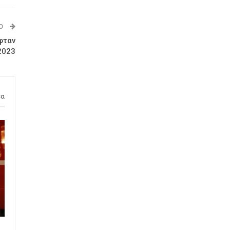
Ο
φταν
2023
έα