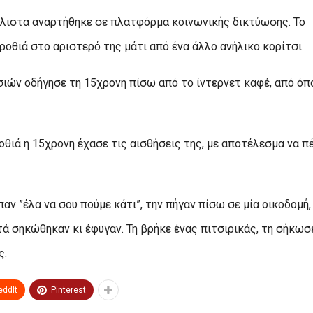
άλιστα αναρτήθηκε σε πλατφόρμα κοινωνικής δικτύωσης. Το
γροθιά στο αριστερό της μάτι από ένα άλλο ανήλικο κορίτσι.
σιών οδήγησε τη 15χρονη πίσω από το ίντερνετ καφέ, από όπ
οθιά η 15χρονη έχασε τις αισθήσεις της, με αποτέλεσμα να π
αν ”έλα να σου πούμε κάτι”, την πήγαν πίσω σε μία οικοδομή,
τά σηκώθηκαν κι έφυγαν. Τη βρήκε ένας πιτσιρικάς, τη σήκωσ
ς.
eddIt
Pinterest