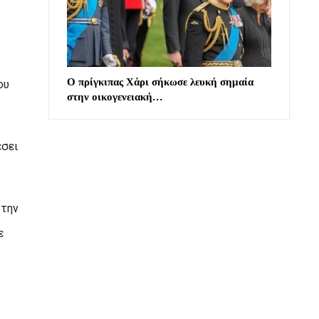
Ο πρίγκιπας Χάρι σήκωσε λευκή σημαία
ου
στην οικογενειακή…
έσει
 την
ε