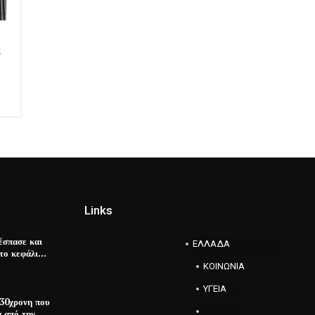
Links
έσπασε και
ΕΛΛΑΔΑ
στο κεφάλι…
ΚΟΙΝΩΝΙΑ
ΥΓΕΙΑ
 30χρονη που
α από την…