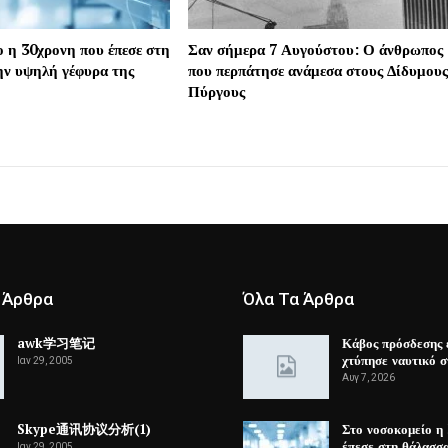
ο η 30χρονη που έπεσε στη
Σαν σήμερα 7 Αυγούστου: Ο άνθρωπος
ην υψηλή γέφυρα της
που περπάτησε ανάμεσα στους Δίδυμους
Πύργους
 Άρθρα
Όλα Τα Άρθρα
awk学习笔记
Κάβος πρόσδεσης 
χτύπησε ναυτικό 
Ιαν 29, 2005
Αυγ 7, 2026
Skype通讯协议分析(1)
Στο νοσοκομείο η
έπεσε στη θάλασσ
Ιαν 29, 2005