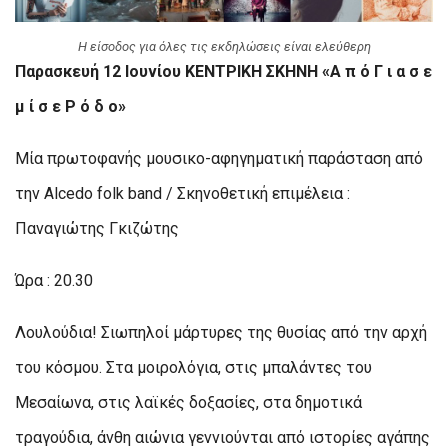
Η είσοδος για όλες τις εκδηλώσεις είναι ελεύθερη
Παρασκευή 12 Ιουνίου KΕΝΤΡΙΚΗ ΣΚΗΝΗ «Α π ό Γ ι α σ ε
μ ί σ ε Ρ ό δ ο»
Μία πρωτοφανής μουσικο-αφηγηματική παράσταση από
την Alcedo folk band / Σκηνοθετική επιμέλεια :
Παναγιώτης Γκιζώτης
Ώρα : 20.30
Λουλούδια! Σιωπηλοί μάρτυρες της θυσίας από την αρχή
του κόσμου. Στα μοιρολόγια, στις μπαλάντες του
Μεσαίωνα, στις λαϊκές δοξασίες, στα δημοτικά
τραγούδια, άνθη αιώνια γεννιούνται από ιστορίες αγάπης