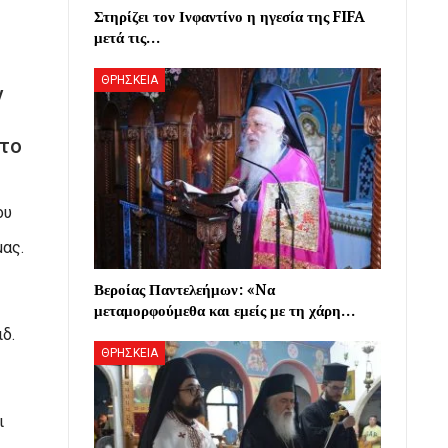
Στηρίζει τον Ινφαντίνο η ηγεσία της FIFA
μετά τις…
ΘΡΗΣΚΕΙΑ
ν
 το
ου
μας.
Βεροίας Παντελεήμων: «Nα
μεταμορφούμεθα και εμείς με τη χάρη…
δ.
ΘΡΗΣΚΕΙΑ
ι