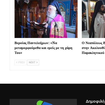
Βεροίας Παντελεήμων: «Nα
Ο Νεαπόλεως Β
μεταμορφούμεθα και εμείς με τη χάρη
στην Ακολουθί
Του»
Παρακλητικού
PREV
NEXT
Δημοφιλή