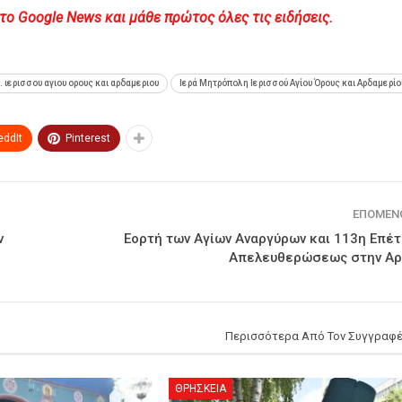
Google News και μάθε πρώτος όλες τις ειδήσεις.
μ. ιερισσου αγιου ορους και αρδαμεριου
Ιερά Μητρόπολη Ιερισσού Αγίου Όρους και Αρδαμερίο
eddIt
Pinterest
ΕΠΌΜΕΝ
ν
Εορτή των Αγίων Αναργύρων και 113η Επέτ
Απελευθερώσεως στην Αρ
Περισσότερα Από Τον Συγγραφ
ΘΡΗΣΚΕΙΑ