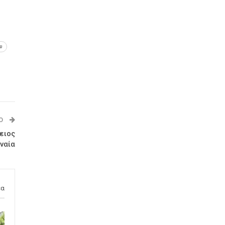
υ
Ο
ειος
ναία
έα