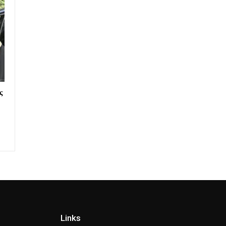
ς
Links