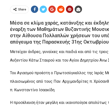
Share
Μέσα σε κλίμα χαράς, κατάνυξης και έκδηλ
έναρξη των Μαθημάτων Βυζαντινής Μουσικ
στην Αίθουσα Πολλαπλών χρήσεων του υπό
απόγευμα της Παρασκευής 31ης Οκτωβρίου
Μετείχαν άνδρες, γυναίκες και παιδιά και από τις τρει
Αυξεντίου Κάτω Σταυρού και του Αγίου Δημητρίου Άνω
Του Αγιασμού προέστη ο Πρωτοσύγκελλος της Ιεράς Μ
πλαισιωμένος από τους Παν. Αρχιμανδρίτες π. Χρύσανθο 
π. Κωνσταντίνο Ισαακίδη.
Η προσέλευση ήταν μεγάλη και ικανοποίησε απολύτως τ