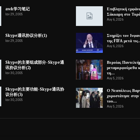
awk学习笔记
Επιβλητική εμφάν
Σάκκαρη στο Τορ
Ιαν 29, 2005
Αυγ 6, 2026
Skype通讯协议分析(1)
Στηρίζει τον Ινφαν
της FIFA μετά τις
Ιαν 29, 2005
Αυγ 6, 2026
Skype的主要组成部分-Skype通
Βεροίας Παντελεή
讯协议分析(2)
μεταμορφούμεθα κα
τη…
Ιαν 30, 2005
Αυγ 5, 2026
Skype的主要功能-Skype通讯协
Ο Νεαπόλεως Βαρ
议分析(3)
χοροστάτησε στην
Ιαν 30, 2005
του…
Αυγ 5, 2026