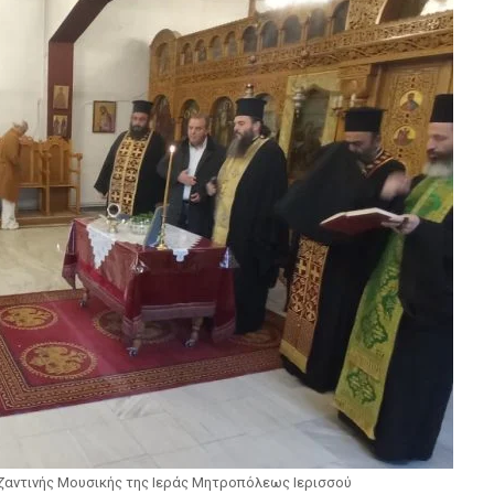
ζαντινής Μουσικής της Ιεράς Μητροπόλεως Ιερισσού