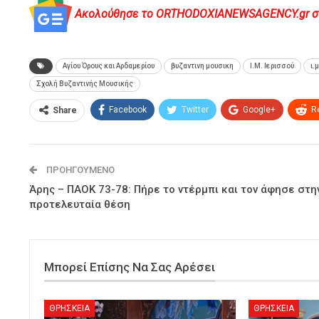
Ακολούθησε το ORTHODOXIANEWSAGENCY.gr στο 
Αγίου Όρους και Αρδαμερίου
βυζαντινη μουσικη
Ι.Μ. Ιερισσού
ι.
Σχολή Βυζαντινής Μουσικής
Facebook
Twitter
Google+
R
Share
ΠΡΟΗΓΟΎΜΕΝΟ
Άρης – ΠΑΟΚ 73-78: Πήρε το ντέρμπι και τον άφησε στη
προτελευταία θέση
Μπορεί Επίσης Να Σας Αρέσει
ΘΡΗΣΚΕΙΑ
ΘΡΗΣΚΕΙΑ