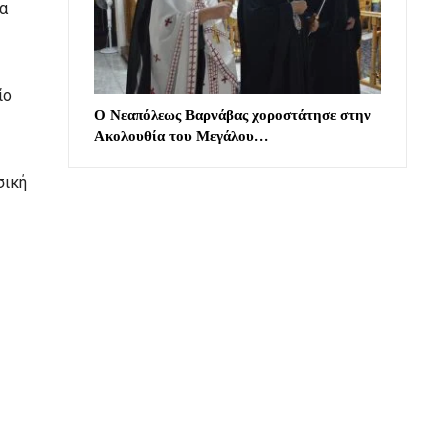
α
ίο
Ο Νεαπόλεως Βαρνάβας χοροστάτησε στην
Ακολουθία του Μεγάλου…
σική