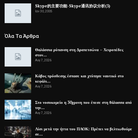
Skype的主要功能-Skype通讯协议分析(3)
Ιαν 30, 2005
Όλα Τα Άρθρα
Θαλάσσια ρύπανση στη Δραπετσώνα – Χειροπέδες
στον…
Αυγ 7, 2026
Κάβος πρόσδεσης έσπασε και χτύπησε ναυτικό στο
κεφάλι…
Αυγ 7, 2026
Στο νοσοκομείο η 30χρονη που έπεσε στη θάλασσα από
την…
Αυγ 7, 2026
Λίσι μετά την ήττα του ΠΑΟΚ: Πρέπει να βελτιωθούμε
σε…